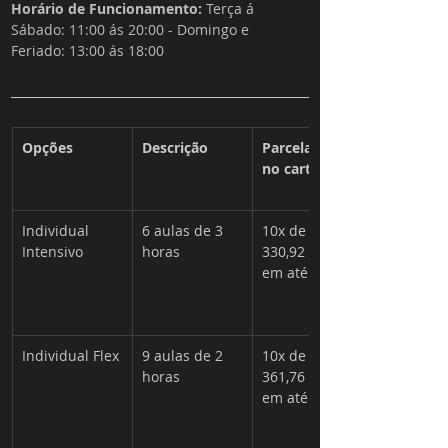
Horário de Funcionamento: 
Terça á 
Sábado: 11:00 ás 20:00 - 
Domingo e 
Feriado: 13:00 ás 18:00
Opções
Descrição
Parcelamento 
no cartão
Individual 
6 aulas de 3 
10x de R$ 
Intensivo
horas
330,92 opção 
em até 18x
Individual Flex
9 aulas de 2 
10x de R$ 
horas 
361,76 opção 
em até 18x