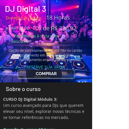
DJ Digital 3
18 Horas
Duração do curso:
10x de R$ 330,92
A PARTIR DE:
"Pagamento à vista com
desconto."
Opção de parcelamento em até
18x no cartão
Parcelamento em até 24x no boleto
Parcelamento em até 24x via pix
RESERVE SUA VAGA
COMPRAR
Sobre o curso
CURSO DJ Digital Módulo 3:
Um curso avançado para DJs que querem 
elevar seu nível, explorar novas técnicas e 
se tornar referências no mercado.