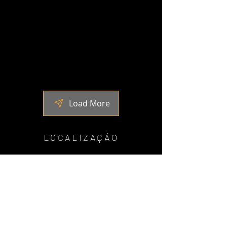
Load More
LOCALIZAÇÃO
Tatuapé São Paulo, SP
(11)
2941-5300
WhatsApp
EMD
(11) 97326-0813
Espaço Bike