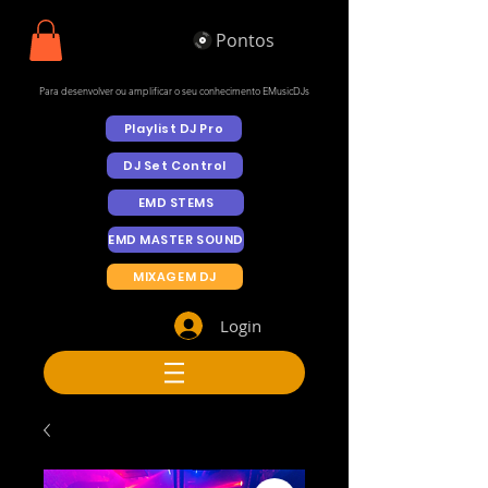
Pontos
Para desenvolver ou amplificar o seu conhecimento EMusicDJs
Playlist DJ Pro
DJ Set Control
EMD STEMS
EMD MASTER SOUND
MIXAGEM DJ
Login