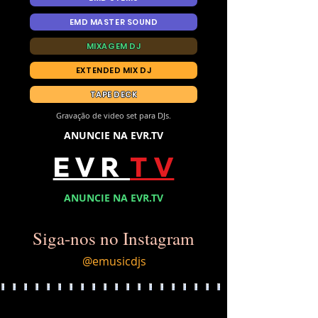
EMD MASTER SOUND
MIXAGEM DJ
EXTENDED MIX DJ
TAPE DECK
Gravação de video set para DJs.
ANUNCIE NA EVR.TV
E V R
T V
ANUNCIE NA EVR.TV
Siga-nos no Instagram
@emusicdjs