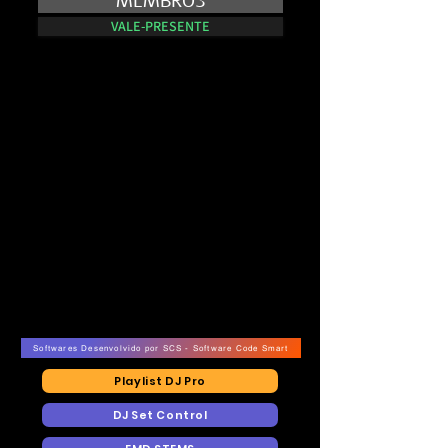
MEMBROS
VALE-PRESENTE
NO AR - E.VISION RECORDS TV
NO AR - E.VISION RECORDS TV
Softwares Desenvolvido por SCS - Software Code Smart
Playlist DJ Pro
DJ Set Control