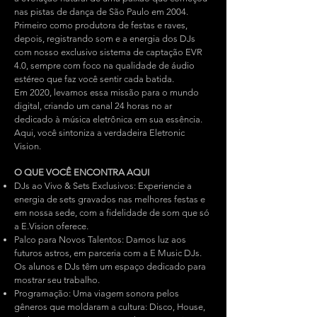
nas pistas de dança de São Paulo em 2004.
Primeiro como produtora de festas e raves,
depois, registrando som e a energia dos DJs
com nosso exclusivo sistema de captação EVR
4.0, sempre com foco na qualidade de áudio
estéreo que faz você sentir cada batida.
Em 2020, levamos essa missão para o mundo
digital, criando um canal 24 horas no ar
dedicado à música eletrônica em sua essência.
Aqui, você sintoniza a verdadeira Eletronic
Vision.
O QUE VOCÊ ENCONTRA AQUI
DJs ao Vivo & Sets Exclusivos: Experiencie a
energia de sets gravados nas melhores festas e
em nossa sede, com a fidelidade de som que só
a E.Vision oferece.
Palco para Novos Talentos: Damos luz aos
futuros astros, em parceria com a E Music DJs.
Os alunos e DJs têm um espaço dedicado para
mostrar seu trabalho.
Programação: Uma viagem sonora pelos
gêneros que moldaram a cultura: Disco, House,