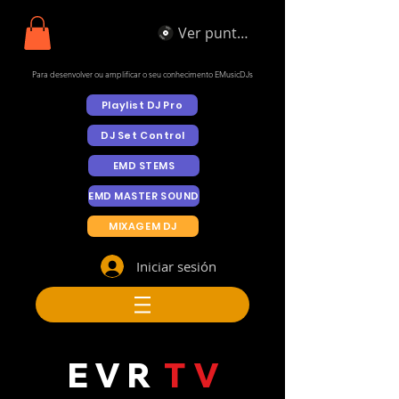
Ver puntos
Para desenvolver ou amplificar o seu conhecimento EMusicDJs
Playlist DJ Pro
DJ Set Control
EMD STEMS
EMD MASTER SOUND
MIXAGEM DJ
Iniciar sesión
E V R
T V