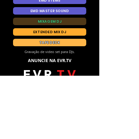
EMD STEMS
EMD MASTER SOUND
MIXAGEM DJ
EXTENDED MIX DJ
TAPE DECK
Gravação de video set para DJs.
ANUNCIE NA EVR.TV
E V R
T V
ANUNCIE NA EVR.TV
Siga-nos no Instagram
@emusicdjs