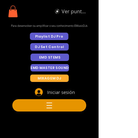
Ver puntos
Para desenvolver ou amplificar o seu conhecimento EMusicDJs
Playlist DJ Pro
DJ Set Control
EMD STEMS
EMD MASTER SOUND
MIXAGEM DJ
Iniciar sesión