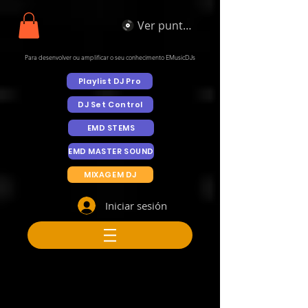
Ver puntos
Para desenvolver ou amplificar o seu conhecimento EMusicDJs
Playlist DJ Pro
DJ Set Control
EMD STEMS
EMD MASTER SOUND
MIXAGEM DJ
Iniciar sesión