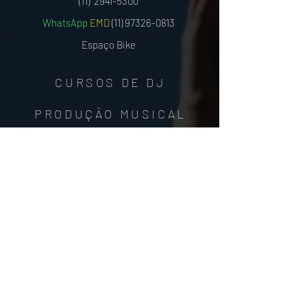
(11)
2941-5300
WhatsApp
EMD
(11) 97326-0813
Espaço Bike
CURSOS DE DJ
PRODUÇÃO MUSICAL
EDIÇÃO DE VÍDEO
E CURSOS LIVRE
Confira nossa política de TROCAS E DEVOLUÇÕES
Todas as marcas, software e nomes de produtos mencionados
são marcas registradas de seus respectivos proprietários
CURADORIA MUSICAL PARA DJ POR ASSINATURA
Parceiros E Music DJs: