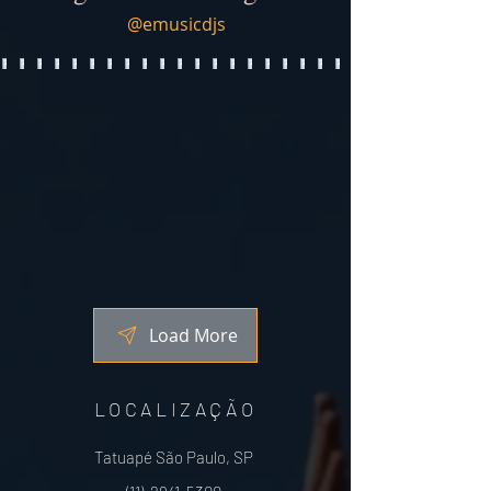
@emusicdjs
Load More
LOCALIZAÇÃO
Tatuapé São Paulo, SP