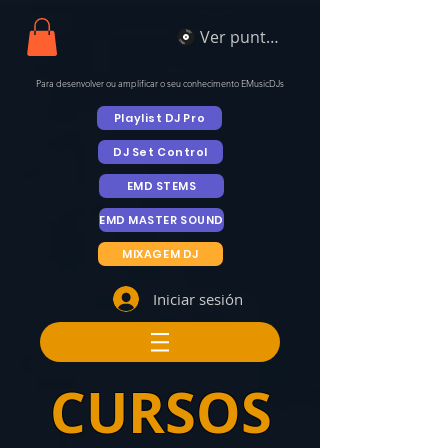
Ver puntos
Para desenvolver ou amplificar o seu conhecimento EMusicDJs
Playlist DJ Pro
DJ Set Control
EMD STEMS
EMD MASTER SOUND
MIXAGEM DJ
Iniciar sesión
CURSOS