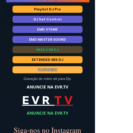
Playlist DJ Pro
DJ Set Control
EMD STEMS
EMD MASTER SOUND
MIXAGEM DJ
EXTENDED MIX DJ
TAPE DECK
Gravação de video set para DJs.
ANUNCIE NA EVR.TV
E V R
T V
ANUNCIE NA EVR.TV
Siga-nos no Instagram