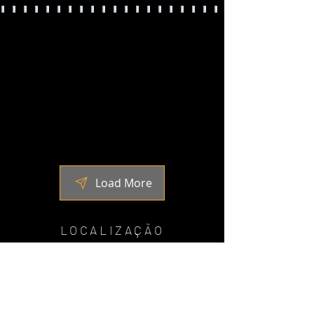
Load More
LOCALIZAÇÃO
Tatuapé São Paulo, SP
(11)
2941-5300
WhatsApp
EMD
(11) 97326-0813