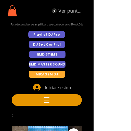
Ver puntos
Para desenvolver ou amplificar o seu conhecimento EMusicDJs
Playlist DJ Pro
DJ Set Control
EMD STEMS
EMD MASTER SOUND
MIXAGEM DJ
Iniciar sesión