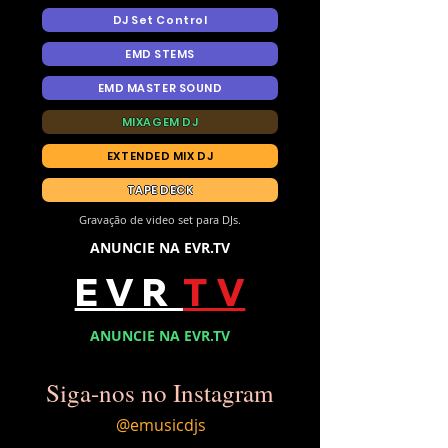
DJ Set Control
EMD STEMS
EMD MASTER SOUND
MIXAGEM DJ
EXTENDED MIX DJ
TAPE DECK
Gravação de video set para DJs.
ANUNCIE NA EVR.TV
E V R
T V
ANUNCIE NA EVR.TV
Siga-nos no Instagram
@emusicdjs