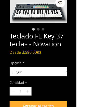
Teclado FL Key 37
teclas - Novation
Precio
Desde
3.580,00R$
de
oferta
Opções
*
Cantidad
*
Agregar al carrito