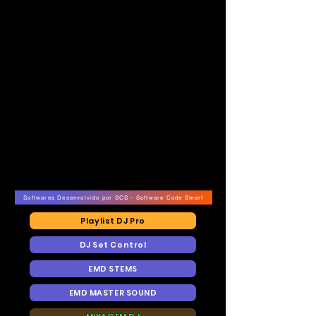
NO AR - E.VISION RECORDS TV
NO AR - E.VISION RECORDS TV
Softwares Desenvolvido por SCS - Software Code Smart
Playlist DJ Pro
DJ Set Control
EMD STEMS
EMD MASTER SOUND