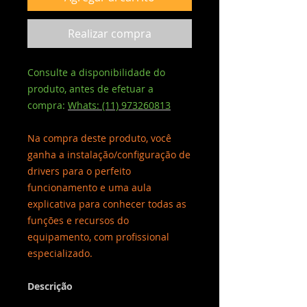
Realizar compra
Consulte a disponibilidade do
produto, antes de efetuar a
compra:
Whats: (11) 973260813
Na compra deste produto, você
ganha a instalação/configuração de
drivers para o perfeito
funcionamento e uma aula
explicativa para conhecer todas as
funções e recursos do
equipamento, com profissional
especializado.
Descrição