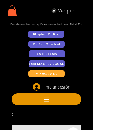
Ver puntos
Para desenvolver ou amplificar o seu conhecimento EMusicDJs
Playlist DJ Pro
DJ Set Control
EMD STEMS
EMD MASTER SOUND
MIXAGEM DJ
Iniciar sesión