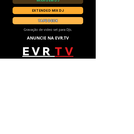
MIXAGEM DJ
EXTENDED MIX DJ
TAPE DECK
Gravação de video set para DJs.
ANUNCIE NA EVR.TV
E V R
T V
ANUNCIE NA EVR.TV
Siga-nos no Instagram
@emusicdjs