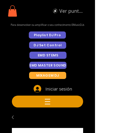
Ver puntos
Para desenvolver ou amplificar o seu conhecimento EMusicDJs
Playlist DJ Pro
DJ Set Control
EMD STEMS
EMD MASTER SOUND
MIXAGEM DJ
Iniciar sesión