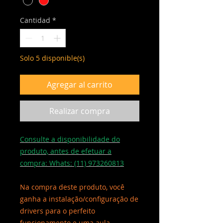
Cantidad
*
Solo 5 disponible(s)
Agregar al carrito
Realizar compra
Consulte a disponibilidade do
produto, antes de efetuar a
compra: Whats: (11) 973260813
Na compra deste produto, você
ganha a instalação/configuração de
drivers para o perfeito
funcionamento e uma aula