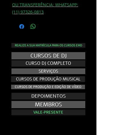
OU TRANSFERÊNCIA: WHATSAPP:
(11) 97326-0813
REALIZE A SUA MATRÍCULA PARA OS CURSOS EMD
CURSOS DE DJ
CURSO DJ COMPLETO
SERVIÇOS
CURSOS DE PRODUÇÃO MUSICAL
CURSOS DE PRODUÇÃO E EDIÇÃO DE VÍDEO
DEPOIMENTOS
MEMBROS
VALE-PRESENTE
NO AR - E.VISION RECORDS TV
NO AR - E.VISION RECORDS TV