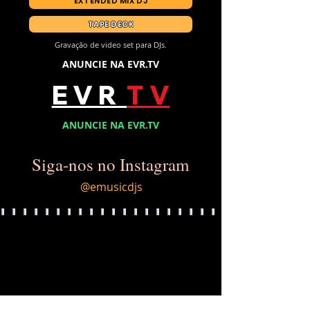
EXTENDED MIX DJ
TAPE DECK
Gravação de video set para DJs.
ANUNCIE NA EVR.TV
E V R
T V
ANUNCIE NA EVR.TV
Siga-nos no Instagram
@emusicdjs