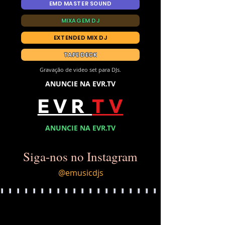
EMD MASTER SOUND
MIXAGEM DJ
EXTENDED MIX DJ
TAPE DECK
Gravação de video set para DJs.
ANUNCIE NA EVR.TV
E V R
T V
ANUNCIE NA EVR.TV
Siga-nos no Instagram
@emusicdjs