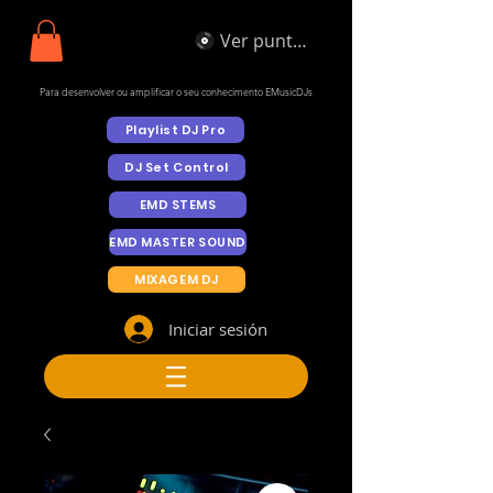
Ver puntos
Para desenvolver ou amplificar o seu conhecimento EMusicDJs
Playlist DJ Pro
DJ Set Control
EMD STEMS
EMD MASTER SOUND
MIXAGEM DJ
Iniciar sesión