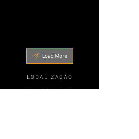
Load More
LOCALIZAÇÃO
Tatuapé São Paulo, SP
(11)
2941-5300
WhatsApp
EMD
(11) 97326-0813
Espaço Bike
CURSOS DE DJ