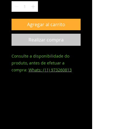
Agregar al carrito
Realizar compra
Consulte a disponibilidade do
produto, antes de efetuar a
compra:
Whats: (11) 973260813
ADAPTADOR WI-FI DUAL BAND USB
3.0 + BLUETOOTH 4.2
Este adaptador permite que seu
dispositivo conecte à rede Wi-Fi de
5GHz ou 2.4 GHz. Funciona com
qualquer computador, notebook ou
tablet com sistemas Windows,