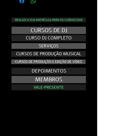
REALIZE A SUA MATRÍCULA PARA OS CURSOS EMD
CURSOS DE DJ
CURSO DJ COMPLETO
SERVIÇOS
CURSOS DE PRODUÇÃO MUSICAL
CURSOS DE PRODUÇÃO E EDIÇÃO DE VÍDEO
DEPOIMENTOS
MEMBROS
VALE-PRESENTE
NO AR - E.VISION RECORDS TV
NO AR - E.VISION RECORDS TV