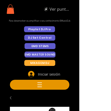
Ver puntos
Para desenvolver ou amplificar o seu conhecimento EMusicDJs
Playlist DJ Pro
DJ Set Control
EMD STEMS
EMD MASTER SOUND
MIXAGEM DJ
Iniciar sesión