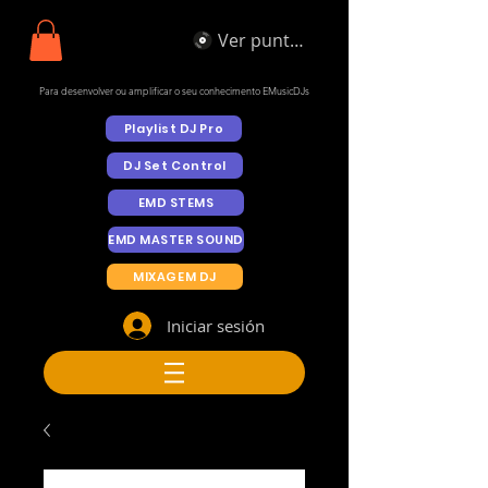
Ver puntos
Para desenvolver ou amplificar o seu conhecimento EMusicDJs
Playlist DJ Pro
DJ Set Control
EMD STEMS
EMD MASTER SOUND
MIXAGEM DJ
Iniciar sesión