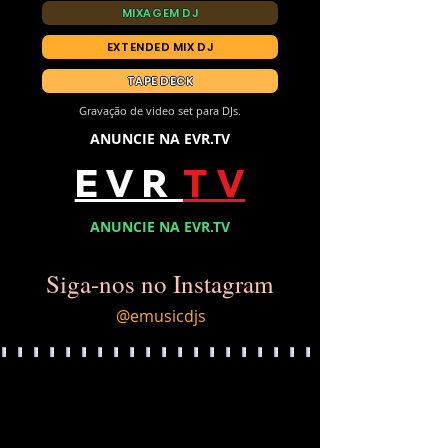
MIXAGEM DJ
EXTENDED MIX DJ
TAPE DECK
Gravação de video set para DJs.
ANUNCIE NA EVR.TV
E V R
T V
ANUNCIE NA EVR.TV
Siga-nos no Instagram
@emusicdjs