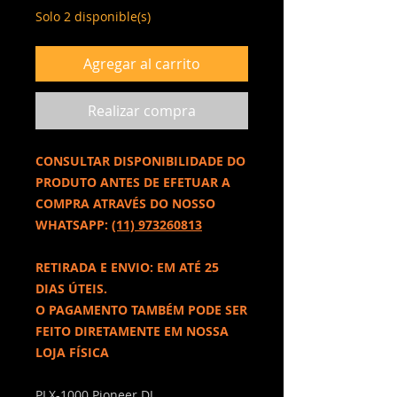
Solo 2 disponible(s)
Agregar al carrito
Realizar compra
CONSULTAR DISPONIBILIDADE DO
PRODUTO ANTES DE EFETUAR A
COMPRA ATRAVÉS DO NOSSO
WHATSAPP:
(11) 973260813
RETIRADA E ENVIO: EM ATÉ 25
DIAS ÚTEIS.
O PAGAMENTO TAMBÉM PODE SER
FEITO DIRETAMENTE EM NOSSA
LOJA FÍSICA
PLX-1000 Pioneer DJ