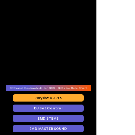
NO AR - E.VISION RECORDS TV
NO AR - E.VISION RECORDS TV
Softwares Desenvolvido por SCS - Software Code Smart
Playlist DJ Pro
DJ Set Control
EMD STEMS
EMD MASTER SOUND