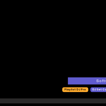
Soft
Playlist DJ Pro
DJ Set C