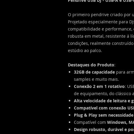
Pendrive USB DJ - USB-A e USB-
O primeiro pendrive criado por u
Projetado especialmente para DJ
compatibilidade e performance,
robusta em metal, resistente á lí
condições, realmente construído 
estúdio ao palco.
Destaques do Produto
:
32GB de capacidade
para arma
samples e muito mais.
Conexão 2 em 1 rotativo
: US
de equipamento, do clássico
Alta velocidade de leitura e 
Compatível com conexão USB 2.
Plug & Play sem necessidade 
Compatível com
Windows, MA
Design robusto, durável e por