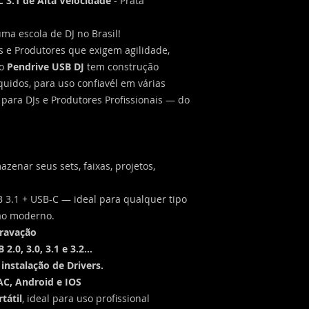
C 3.1 de Alta Velocidade
- Prata
ma escola de DJ no Brasil!
s e Produtores que exigem agilidade,
 o
Pendrive USB DJ
tem construção
quidos, para uso confiavél em várias
para DJs e Produtores Profissionais — do
zenar seus sets, faixas, projetos,
B 3.1 + USB-C — ideal para qualquer tipo
 ao moderno.
gravação
0, 3.0, 3.1 e 3.2...
instalação de Drivers.
C, Android e IOS
tátil
, ideal para uso profissional