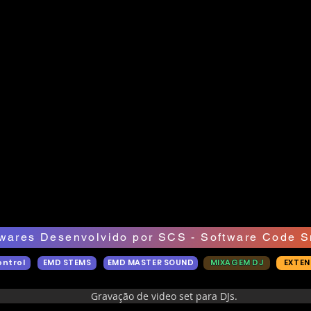
wares Desenvolvido por SCS - Software Code S
ontrol
EMD STEMS
EMD MASTER SOUND
MIXAGEM DJ
EXTEN
Gravação de video set para DJs.