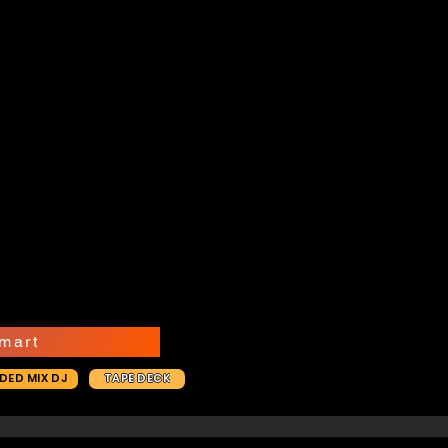
mart
DED MIX DJ
TAPE DECK