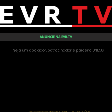
E V R
T 
ANUNCIE NA EVR.TV
Seja um apoiador, patrocinador e parceiro UNIDJS
Confira nossa política de TROCAS E DEVOLUÇÕES