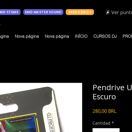
Ver punt
EMD STEMS
EMD MASTER SOUND
MIXAGEM DJ
o
ágina
Nova página
Nova página
INÍCIO
CURSOS DJ
PRO
Pendrive U
Escuro
Precio
280,00 BRL
Cantidad
*