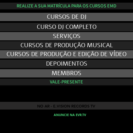
REALIZE A SUA MATRÍCULA PARA OS CURSOS EMD
CURSOS DE DJ
CURSO DJ COMPLETO
SERVIÇOS
CURSOS DE PRODUÇÃO MUSICAL
CURSOS DE PRODUÇÃO E EDIÇÃO DE VÍDEO
DEPOIMENTOS
MEMBROS
VALE-PRESENTE
NO AR - E.VISION RECORDS TV
NO AR - E.VISION RECORDS TV
ANUNCIE NA EVR.TV