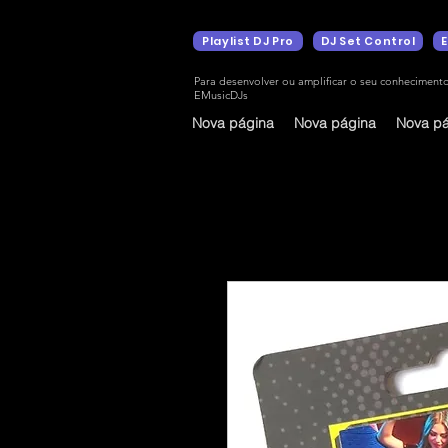
Playlist DJ Pro
DJ Set Control
Para desenvolver ou amplificar o seu conheciment
EMusicDJs
Nova página
Nova página
Nova p