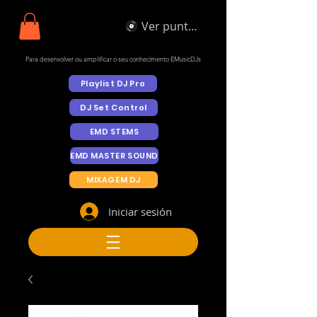
Ver puntos
Para desenvolver ou amplificar o seu conhecimento EMusicDJs
Playlist DJ Pro
DJ Set Control
EMD STEMS
EMD MASTER SOUND
MIXAGEM DJ
Iniciar sesión