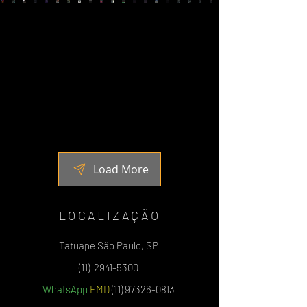
Load More
LOCALIZAÇÃO
Tatuapé São Paulo, SP
(11)
2941-5300
WhatsApp
EMD
(11) 97326-0813