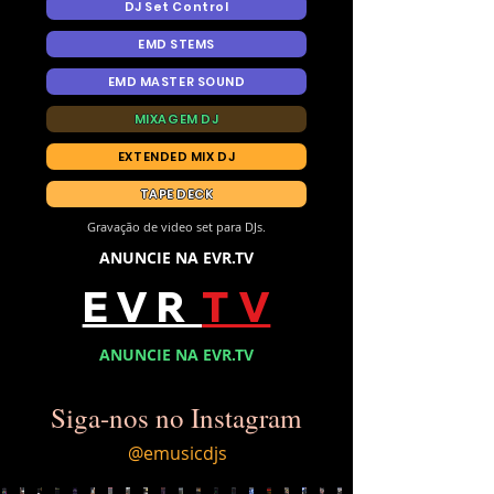
DJ Set Control
EMD STEMS
EMD MASTER SOUND
MIXAGEM DJ
EXTENDED MIX DJ
TAPE DECK
Gravação de video set para DJs.
ANUNCIE NA EVR.TV
E V R
T V
ANUNCIE NA EVR.TV
Siga-nos no Instagram
@emusicdjs