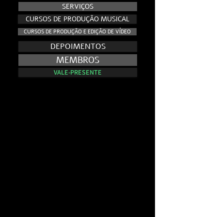
SERVIÇOS
CURSOS DE PRODUÇÃO MUSICAL
CURSOS DE PRODUÇÃO E EDIÇÃO DE VÍDEO
DEPOIMENTOS
MEMBROS
VALE-PRESENTE
NO AR - E.VISION RECORDS TV
NO AR - E.VISION RECORDS TV