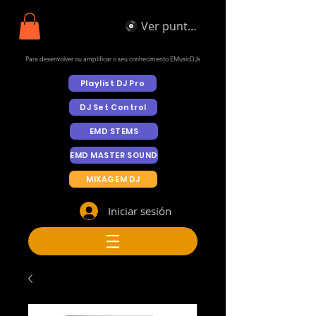
Ver puntos
Para desenvolver ou amplificar o seu conhecimento EMusicDJs
Playlist DJ Pro
DJ Set Control
EMD STEMS
EMD MASTER SOUND
MIXAGEM DJ
Iniciar sesión