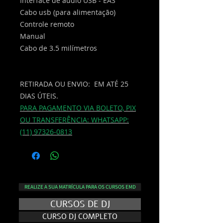
Interface de áudio USB - EAS
Cabo usb (para alimentação)
Controle remoto
Manual
Cabo de 3.5 milímetros
RETIRADA OU ENVIO: EM ATÉ 25
DIAS ÚTEIS.
PARA PAGAMENTO VIA BOLETO, PIX
OU TRANSFERÊNCIA: WHATSAPP:
(11) 97326-0813
REALIZE A SUA MATRÍCULA PARA OS CURSOS EMD
CURSOS DE DJ
CURSO DJ COMPLETO