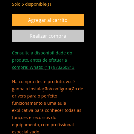
Solo 5 disponible(s)
Agregar al carrito
Realizar compra
Consulte a disponibilidade do
produto, antes de efetuar a
compra: Whats: (11) 973260813
Na compra deste produto, você
ganha a instalação/configuração de
drivers para o perfeito
funcionamento e uma aula
explicativa para conhecer todas as
funções e recursos do
equipamento, com profissional
especializado.