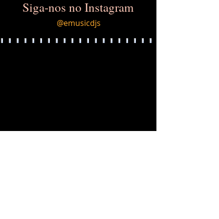
Siga-nos no Instagram
@emusicdjs
Load More
LOCALIZAÇÃO
Tatuapé São Paulo, SP