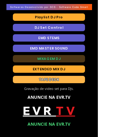
Softwares Desenvolvido por SCS - Software Code Smart
Playlist DJ Pro
DJ Set Control
EMD STEMS
EMD MASTER SOUND
MIXAGEM DJ
EXTENDED MIX DJ
TAPE DECK
Gravação de video set para DJs.
ANUNCIE NA EVR.TV
E V R
T V
ANUNCIE NA EVR.TV