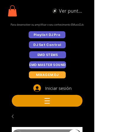
Ver puntos
Para desenvolver ou amplificar o seu conhecimento EMusicDJs
Playlist DJ Pro
DJ Set Control
EMD STEMS
EMD MASTER SOUND
MIXAGEM DJ
Iniciar sesión