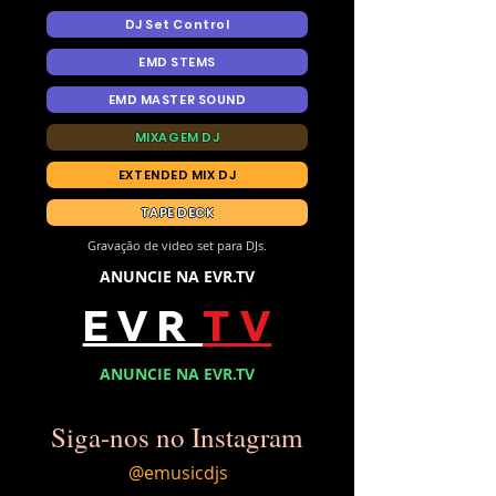
DJ Set Control
EMD STEMS
EMD MASTER SOUND
MIXAGEM DJ
EXTENDED MIX DJ
TAPE DECK
Gravação de video set para DJs.
ANUNCIE NA EVR.TV
E V R
T V
ANUNCIE NA EVR.TV
Siga-nos no Instagram
@emusicdjs