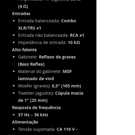
(4 Ω)
Entradas
Entrada balanceada:
Combo
XLR/TRS x1
Entrada não balanceada:
RCA x1
Impedância de entrada:
10 kΩ
Alto-falante
Gabinete:
Reflexo de graves
(Bass Reflex)
Material do gabinete:
MDF
laminado de vinil
Woofer (graves):
6,5" (165 mm)
Tweeter (agudos):
Cúpula macia
de 1" (25 mm)
Resposta de frequência
37 Hz – 36 kHz
Alimentação
Tensão suportada:
CA 110 V –