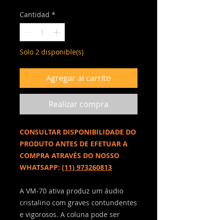
Cantidad
*
Solo 2 disponible(s)
Agregar al carrito
Realizar compra
CONSULTAR DISPONIBILIDADE DO
PRODUTO ANTES DE EFETUAR A
COMPRA ATRAVÉS DO NOSSO
WHATSAPP:
(11) 973260813
A VM-70 ativa produz um áudio
cristalino com graves contundentes
e vigorosos. A coluna pode ser