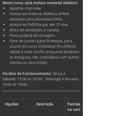
Neste curso está incluso material didático
:
Apostila impressa.
Acesso ao material didático online 
exclusivo para alunos(as) EMD.
Acesso ao EMDFlix por até 15 dias.
Bloco de anotações e caneta.
Prova prática de mixagem.
Fone de ouvido para Produção, para 
alunos do curso Individual Pro (Oferta 
válida á vista via PIX, enquanto durarem 
os estoques, não cumulativa com outras 
ofertas ou descontos).
Horário de Funcionamento: 
Terça á 
Sábado: 11:00 ás 20:00 - 
Domingo e Feriado: 
13:00 ás 18:00
Opções
Descrição
Parcelamento 
no cartão