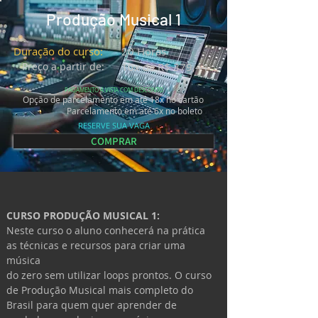
Produção Musical 1
Duração do curso:
20 Horas
Preço a partir de:
10x de R$ 379,44
PAGAMENTO Á VISTA COM DESCONTO
Opção de parcelamento em até 18x no cartão
Parcelamento em até 6x no boleto
RESERVE SUA VAGA
COMPRAR
CURSO 
PRODUÇÃO MUSICAL 1
:
Neste curso o aluno conhecerá na prática 
as técnicas e recursos para criar uma 
música
do zero sem utilizar loops prontos. O curso 
de Produção Musical mais completo do 
Brasil para quem quer aprender de 