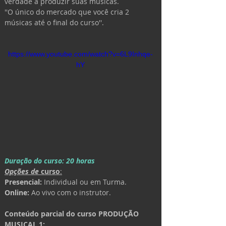
verdade a produzir suas músicas.
''O único do mercado que você cria 2 
músicas até o final do curso''.
https://www.youtube.com/watch?v=6L9Inhqe-
hY
Duração do curso: 20 horas
Opções de 
curso
:
Presencial:
 Individual ou em Turma. 
Online: 
Ao vivo com o instrutor.
Conteúdo parcial do curso PRODUÇÃO 
MUSICAL 1: