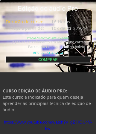
Edição de áudio Pro
Duração do curso:
16 Horas
Preço a partir de:
10x de R$ 379,44
PAGAMENTO Á VISTA COM DESCONTO
Opção de parcelamento em até 18x no cartão
Parcelamento em até 6x no boleto
RESERVE SUA VAGA
COMPRAR
CURSO 
EDIÇÃO DE ÁUDIO PRO
:
Este curso é indicado para quem deseja 
aprender as principais técnica de edição de 
áudio
https://www.youtube.com/watch?v=gZiHOU4V-
kw