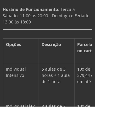
Horário de Funcionamento: 
Terça á 
Sábado: 11:00 ás 20:00 - 
Domingo e Feriado: 
13:00 ás 18:00
Opções
Descrição
Parcelamento 
no cartão
Individual 
5 aulas de 3 
10x de R$ 
Intensivo
horas + 1 aula 
379,44 opção 
de 1 hora 
em até 18x
Individual Flex
8 aulas de 2 
10x de R$ 
horas 
396,17 opção 
em até 18x