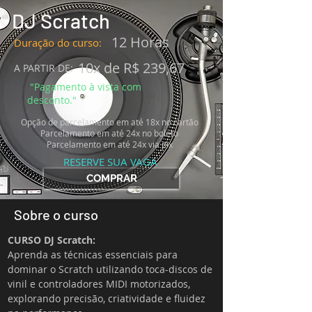
DJ Scratch
12 Horas
Duração do curso:
10x de R$ 239,67
A PARTIR DE:
"Pagamento à vista com
desconto."
Opção de parcelamento em até
18x no cartão
Parcelamento em até 24x no boleto
Parcelamento em até 24x via pix
RESERVE SUA VAGA
COMPRAR
Sobre o curso
CURSO DJ Scratch:
Aprenda as técnicas essenciais para 
dominar o Scratch utilizando toca-discos de 
vinil e controladores MIDI motorizados, 
explorando precisão, criatividade e fluidez 