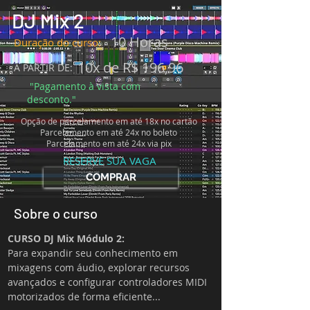
DJ Mix 2
10 Horas
Duração do curso:
10x de R$ 196,96
A PARTIR DE:
"Pagamento à vista com
desconto."
Opção de parcelamento em até
18x no cartão
Parcelamento em até 24x no boleto
Parcelamento em até 24x via pix
RESERVE SUA VAGA
COMPRAR
Sobre o curso
CURSO DJ Mix Módulo 2:
Para expandir seu conhecimento em 
mixagens com áudio, explorar recursos 
avançados e configurar controladores MIDI 
motorizados de forma eficiente...