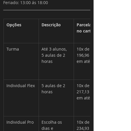
Feriado: 13:00 ás 18:00
Opções
Descrição
Parcelamento 
no cartão
Turma
Até 3 alunos, 
10x de R$ 
5 aulas de 2 
196,96 opção 
horas 
em até 18x
Individual Flex
5 aulas de 2 
10x de R$ 
horas 
217,13 opção 
em até 18x
Individual Pro
Escolha os 
10x de R$ 
dias e 
234,93 opção 