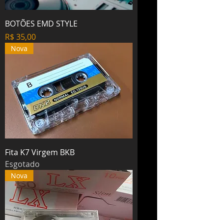
BOTÕES EMD STYLE
Preço
R$ 35,00
Nova
Fita K7 Virgem BKB
Esgotado
Nova