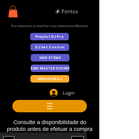
Pontos
Para desenvolver ou amplificar o seu conhecimento EMusicDJs
Playlist DJ Pro
DJ Set Control
EMD STEMS
EMD MASTER SOUND
MIXAGEM DJ
Login
Consulte a disponibilidade do
produto antes de efetuar a compra