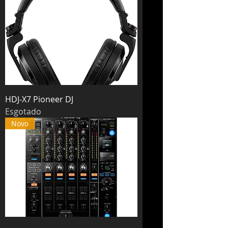
HDJ-X7 Pioneer DJ
Esgotado
Novo