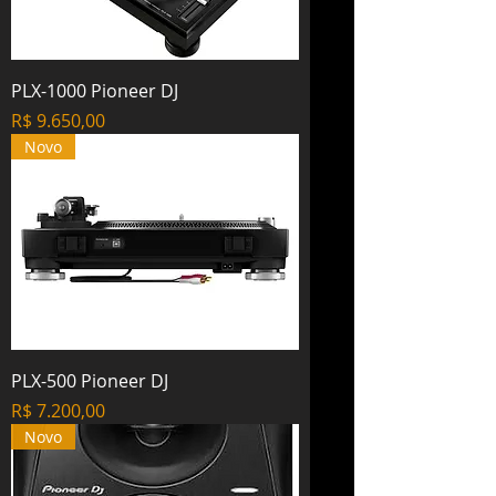
PLX-1000 Pioneer DJ
Preço
R$ 9.650,00
Novo
PLX-500 Pioneer DJ
Preço
R$ 7.200,00
Novo