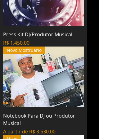
Press Kit DJ/Produtor Musical
Preço
R$ 1.450,00
Novo Mostruario
Notebook Para DJ ou Produtor
Musical
Preço promocional
A partir de
R$ 3.630,00
Novo