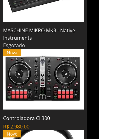
MASCHINE MIKRO MK3 - Native
Instruments
Esgotado
Nova
Controladora CI 300
Preço
R$ 2.980,00
Novo