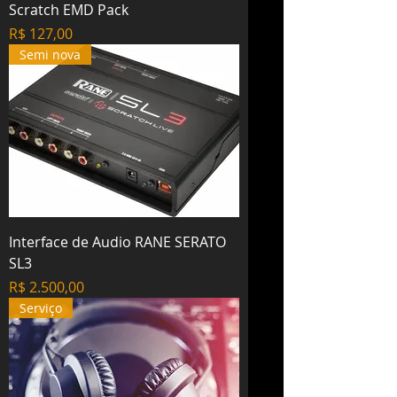
Scratch EMD Pack
Preço
R$ 127,00
Semi nova
Interface de Audio RANE SERATO
SL3
Preço
R$ 2.500,00
Serviço