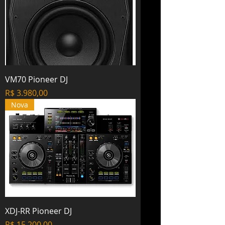
VM70 Pioneer DJ
Preço
R$ 3.980,00
Nova
XDJ-RR Pioneer DJ
Preço
R$ 15.200,00