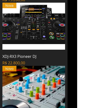
Nova
XDJ-RX3 Pioneer DJ
Preço
R$ 22.800,00
Novo