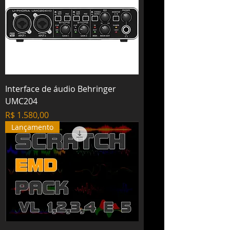
Interface de áudio Behringer
UMC204
Preço
R$ 1.580,00
Lançamento