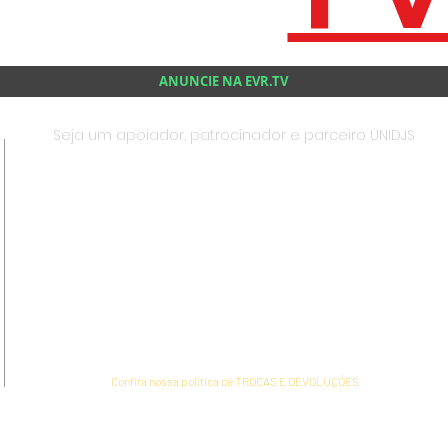
ANUNCIE NA EVR.TV
Seja um apoiador, patrocinador e parceiro UNIDJS
Confira nossa política de TROCAS E DEVOLUÇÕES