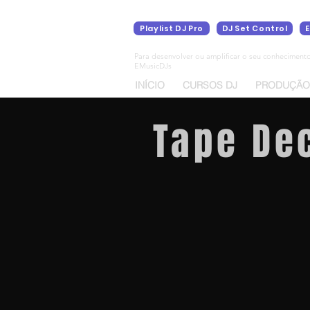
Playlist DJ Pro
DJ Set Control
Para desenvolver ou amplificar o seu conheciment
EMusicDJs
INÍCIO
CURSOS DJ
PRODUÇÃO
Tape Dec