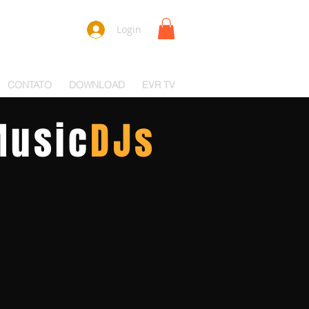
Login
CONTATO
DOWNLOAD
EVR TV
usic
DJs