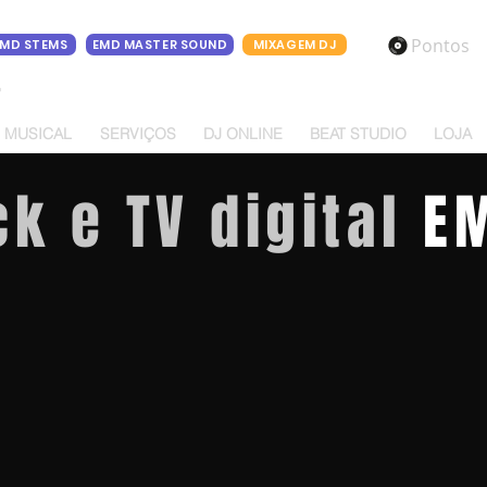
Pontos
EMD STEMS
EMD MASTER SOUND
MIXAGEM DJ
o
 MUSICAL
SERVIÇOS
DJ ONLINE
BEAT STUDIO
LOJA
k e TV digital
EM