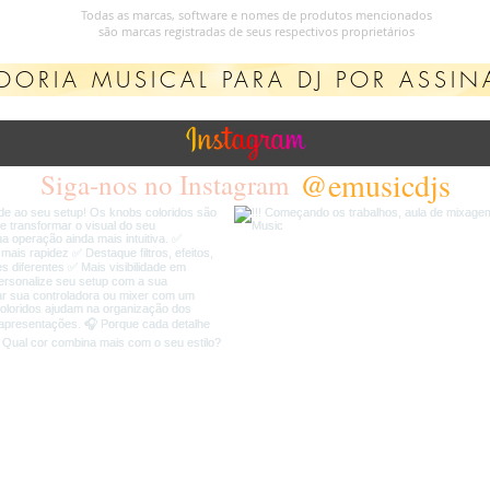
Todas as marcas, software e nomes de produtos mencionados
são marcas registradas de seus respectivos proprietários
DORIA MUSICAL PARA DJ POR ASSIN
@emusicdjs
Siga-nos no Instagram