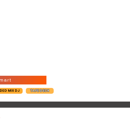
mart
DED MIX DJ
TAPE DECK
V