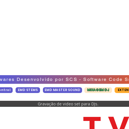
wares Desenvolvido por SCS - Software Code S
ontrol
EMD STEMS
EMD MASTER SOUND
MIXAGEM DJ
EXTEN
Gravação de video set para DJs.
E V R
T 