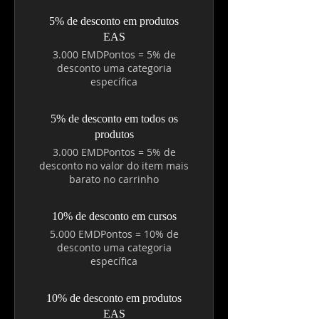
5% de desconto em produtos
EAS
3.000 EMDPontos = 5% de
desconto uma categoria
específica
5% de desconto em todos os
produtos
3.000 EMDPontos = 5% de
desconto no valor do item mais
barato no carrinho
10% de desconto em cursos
5.000 EMDPontos = 10% de
desconto uma categoria
específica
10% de desconto em produtos
EAS