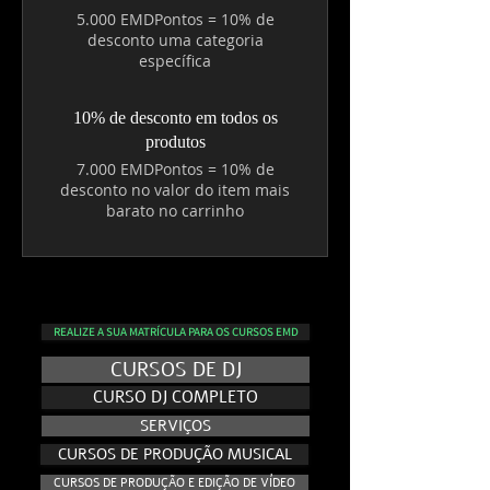
5.000 EMDPontos = 10% de
desconto uma categoria
específica
10% de desconto em todos os
produtos
7.000 EMDPontos = 10% de
desconto no valor do item mais
barato no carrinho
REALIZE A SUA MATRÍCULA PARA OS CURSOS EMD
CURSOS DE DJ
CURSO DJ COMPLETO
SERVIÇOS
CURSOS DE PRODUÇÃO MUSICAL
CURSOS DE PRODUÇÃO E EDIÇÃO DE VÍDEO