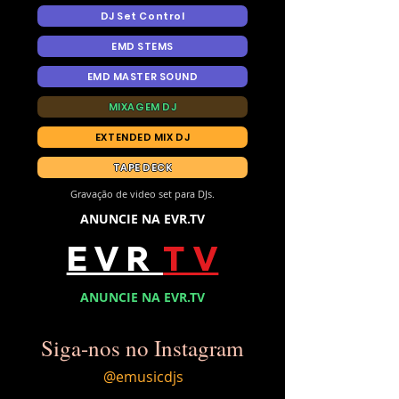
DJ Set Control
EMD STEMS
EMD MASTER SOUND
MIXAGEM DJ
EXTENDED MIX DJ
TAPE DECK
Gravação de video set para DJs.
ANUNCIE NA EVR.TV
E V R
T V
ANUNCIE NA EVR.TV
Siga-nos no Instagram
@emusicdjs