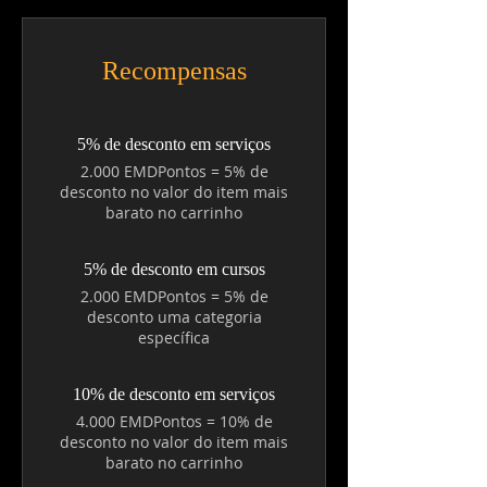
Recompensas
5% de desconto em serviços
2.000 EMDPontos = 5% de
desconto no valor do item mais
barato no carrinho
5% de desconto em cursos
2.000 EMDPontos = 5% de
desconto uma categoria
específica
10% de desconto em serviços
4.000 EMDPontos = 10% de
desconto no valor do item mais
barato no carrinho