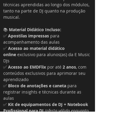
técnicas aprendidas ao longo dos módulos, 
tanto na parte de DJ quanto na produção 
musical.
📚 
Material Didático Incluso:
✅ 
Apostilas impressas
 para 
acompanhamento das aulas
✅ 
Acesso ao material didático 
online
 exclusivo para alunos(as) da E Music 
DJs
✅ 
Acesso ao EMDFlix
 por até 
2 anos
, com 
conteúdos exclusivos para aprimorar seu 
aprendizado
✅ 
Bloco de anotações e caneta
 para 
registrar insights e técnicas durante as 
aulas
✅ 
Kit de equipamentos de DJ
+ Notebook 
Profissional para DJ
(oferta válida enquanto 
durarem os estoques, não cumulativa com 
outras promoções. A entrega dos 
equipamentos varia conforme a forma de 