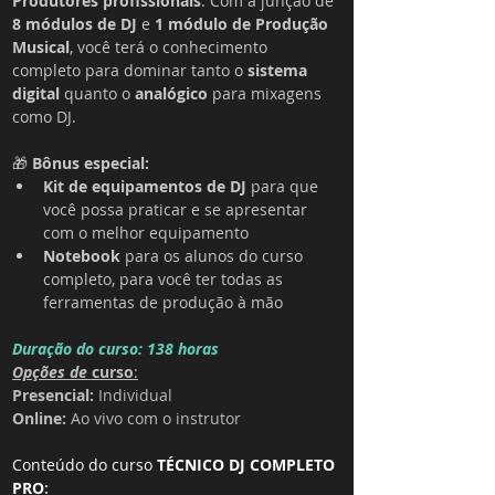
Produtores profissionais
. Com a junção de 
8 módulos de DJ
 e 
1 módulo de Produção 
Musical
, você terá o conhecimento 
completo para dominar tanto o 
sistema 
digital
 quanto o 
analógico
 para mixagens 
como DJ.
🎁 
Bônus especial:
Kit de equipamentos de DJ
 para que 
você possa praticar e se apresentar 
com o melhor equipamento
Notebook
 para os alunos do curso 
completo, para você ter todas as 
ferramentas de produção à mão
Duração do curso: 138 horas
Opções de 
curso
:
Presencial:
 Individual 
Online: 
Ao vivo com o instrutor
Conteúdo do curso
 TÉCNICO DJ COMPLETO 
PRO
: