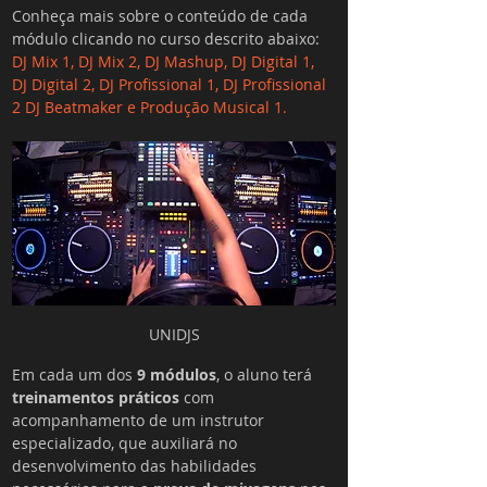
Conheça mais sobre o conteúdo de cada 
módulo clicando no curso descrito abaixo
:
DJ Mix 1
, 
DJ Mix 2
, 
DJ Mashup
, 
DJ Digital 1
, 
DJ Digital 2,
DJ Profissional 1
, 
DJ Profissional 
2
DJ Beatmaker
 e 
Produção Musical 1
.
UNIDJS
Em cada um dos 
9 módulos
, o aluno terá 
treinamentos práticos
 com 
acompanhamento de um instrutor 
especializado, que auxiliará no 
desenvolvimento das habilidades 