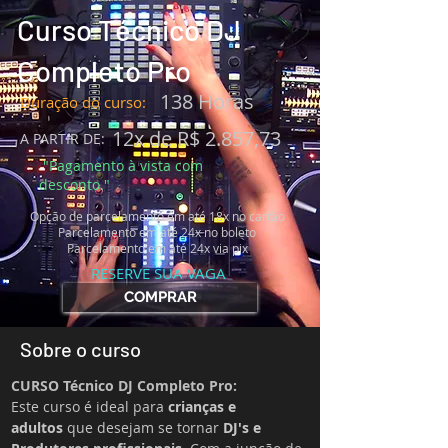
Curso Técnico DJ
Completo Pro
138 Horas
Duração do curso:
12x de R$ 2.857,73
A PARTIR DE:
"Pagamento à vista com
desconto."
Opção de parcelamento em até
18x no cartão
Parcelamento em até 24x no boleto
Parcelamento em até 24x via pix
RESERVE SUA VAGA
COMPRAR
Sobre o curso
CURSO Técnico DJ Completo Pro:
Este curso é ideal para 
crianças e 
adultos
 que desejam se tornar 
DJ's e 