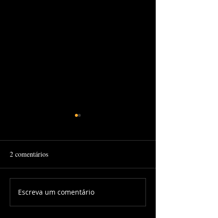
2 comentários
Escreva um comentário
Mulheres na Música
HIP HOP NA VEI
Eletrônica
EDIÇÃO