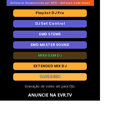
Softwares Desenvolvido por SCS - Software Code Smart
Playlist DJ Pro
DJ Set Control
EMD STEMS
EMD MASTER SOUND
MIXAGEM DJ
EXTENDED MIX DJ
TAPE DECK
Gravação de video set para DJs.
ANUNCIE NA EVR.TV
E V R
T V
ANUNCIE NA EVR.TV