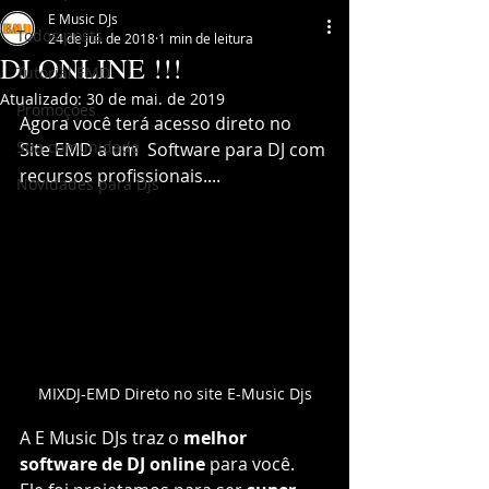
E Music DJs
Todos posts
24 de jul. de 2018
1 min de leitura
DJ ONLINE !!!
Tutorial EMD
Atualizado:
30 de mai. de 2019
Promoções
Agora você terá acesso direto no 
Sua comunidade
Site EMD a um  Software para DJ com 
recursos profissionais.... 
Novidades para DJs
MIXDJ-EMD Direto no site E-Music Djs
A E Music DJs traz o 
melhor 
software de DJ online
 para você. 