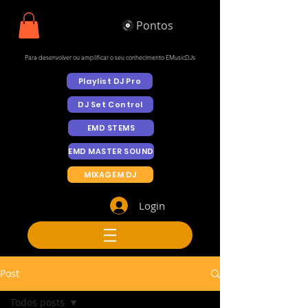
Pontos
Para desenvolver ou amplificar o seu conhecimento EMusicDJs
Playlist DJ Pro
DJ Set Control
EMD STEMS
EMD MASTER SOUND
MIXAGEM DJ
Login
Post
Todos posts