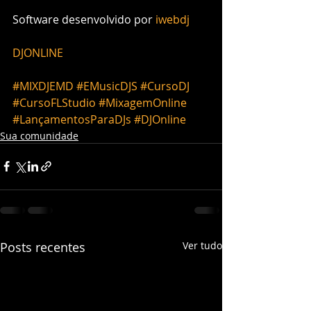
Software desenvolvido por 
iwebdj
DJONLINE
#MIXDJEMD
#EMusicDJS
#CursoDJ
#CursoFLStudio
#MixagemOnline
#LançamentosParaDJs
#DJOnline
Sua comunidade
Posts recentes
Ver tudo