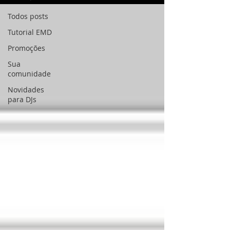
Todos posts
Tutorial EMD
Promoções
Sua
comunidade
Novidades
para DJs