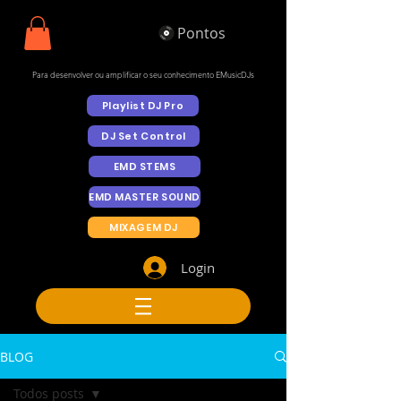
Pontos
Para desenvolver ou amplificar o seu conhecimento EMusicDJs
Playlist DJ Pro
DJ Set Control
EMD STEMS
EMD MASTER SOUND
MIXAGEM DJ
Login
BLOG
Todos posts