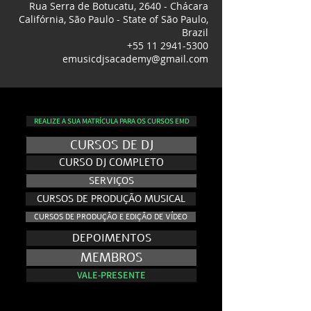
Rua Serra de Botucatu, 2640 - Chácara
Califórnia, São Paulo - State of São Paulo,
Brazil
+55 11 2941-5300
emusicdjsacademy@gmail.com
REALIZE A SUA MATRÍCULA PARA OS CURSOS EMD
CURSOS DE DJ
CURSO DJ COMPLETO
SERVIÇOS
CURSOS DE PRODUÇÃO MUSICAL
CURSOS DE PRODUÇÃO E EDIÇÃO DE VÍDEO
DEPOIMENTOS
MEMBROS
VALE-PRESENTE
NO AR - E.VISION RECORDS TV
NO AR - E.VISION RECORDS TV