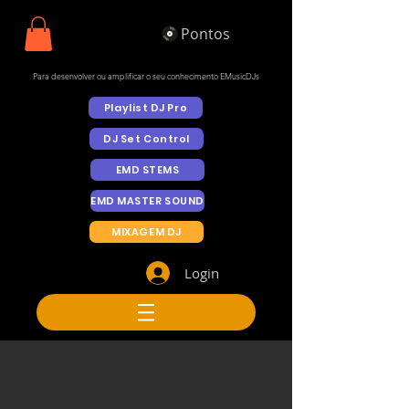
Pontos
Para desenvolver ou amplificar o seu conhecimento EMusicDJs
Playlist DJ Pro
DJ Set Control
EMD STEMS
EMD MASTER SOUND
MIXAGEM DJ
Login