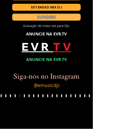
EXTENDED MIX DJ
TAPE DECK
Gravação de video set para DJs.
ANUNCIE NA EVR.TV
E V R
T V
ANUNCIE NA EVR.TV
Siga-nos no Instagram
@emusicdjs