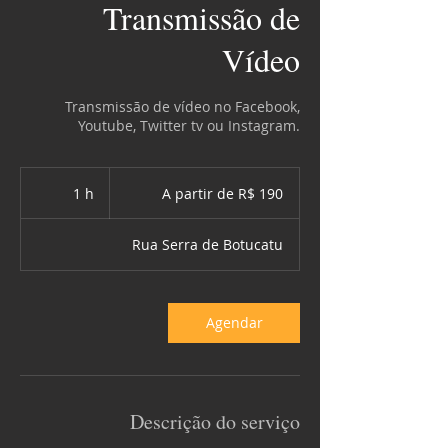
Transmissão de
Vídeo
Transmissão de vídeo no Facebook,
Youtube, Twitter tv ou Instagram.
A
partir
1 h
1
A partir de R$ 190
de
190
Reais
brasileiros
Rua Serra de Botucatu
Agendar
Descrição do serviço