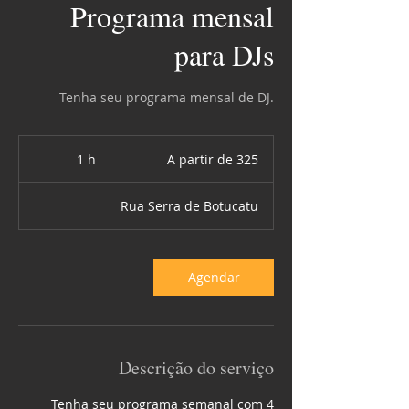
Programa mensal
para DJs
Tenha seu programa mensal de DJ.
A
partir
1 h
1
A partir de 325
de
325
Rua Serra de Botucatu
Agendar
Descrição do serviço
Tenha seu programa semanal com 4