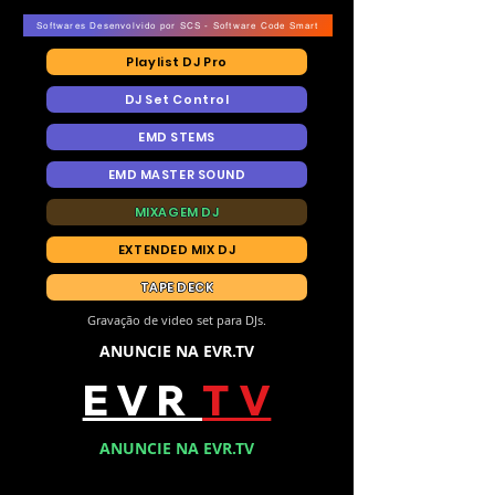
Softwares Desenvolvido por SCS - Software Code Smart
Playlist DJ Pro
DJ Set Control
EMD STEMS
EMD MASTER SOUND
MIXAGEM DJ
EXTENDED MIX DJ
TAPE DECK
Gravação de video set para DJs.
ANUNCIE NA EVR.TV
E V R
T V
ANUNCIE NA EVR.TV