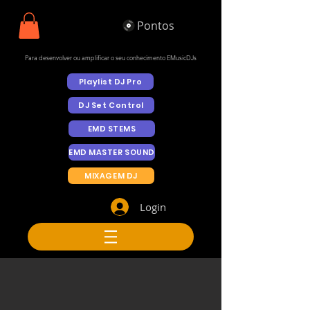
Pontos
Para desenvolver ou amplificar o seu conhecimento EMusicDJs
Playlist DJ Pro
DJ Set Control
EMD STEMS
EMD MASTER SOUND
MIXAGEM DJ
Login