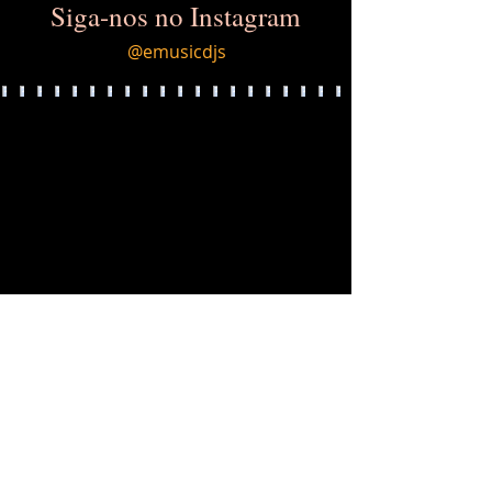
Siga-nos no Instagram
@emusicdjs
Load More
LOCALIZAÇÃO
Tatuapé São Paulo, SP