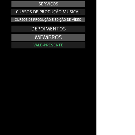
SERVIÇOS
CURSOS DE PRODUÇÃO MUSICAL
CURSOS DE PRODUÇÃO E EDIÇÃO DE VÍDEO
DEPOIMENTOS
MEMBROS
VALE-PRESENTE
NO AR - E.VISION RECORDS TV
NO AR - E.VISION RECORDS TV