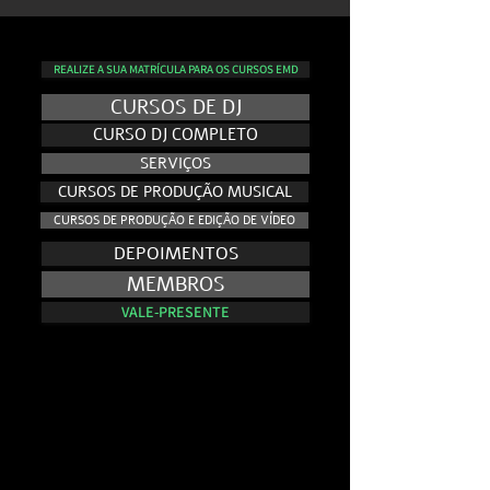
REALIZE A SUA MATRÍCULA PARA OS CURSOS EMD
CURSOS DE DJ
CURSO DJ COMPLETO
SERVIÇOS
CURSOS DE PRODUÇÃO MUSICAL
CURSOS DE PRODUÇÃO E EDIÇÃO DE VÍDEO
DEPOIMENTOS
MEMBROS
VALE-PRESENTE
NO AR - E.VISION RECORDS TV
NO AR - E.VISION RECORDS TV