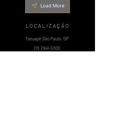
Load More
LOCALIZAÇÃO
Tatuapé São Paulo, SP
(11)
2941-5300
WhatsApp
EMD
(11) 97326-0813
Espaço Bike
CURSOS DE DJ
PRODUÇÃO MUSICAL
EDIÇÃO DE VÍDEO
E CURSOS LIVRE