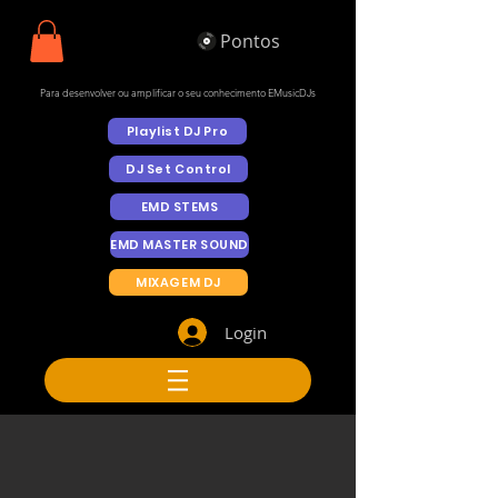
Pontos
Para desenvolver ou amplificar o seu conhecimento EMusicDJs
Playlist DJ Pro
DJ Set Control
EMD STEMS
EMD MASTER SOUND
MIXAGEM DJ
Login