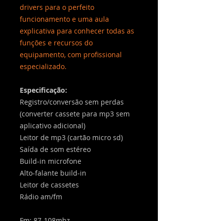
drivers para o perfeito
funcionamento e uma aula
explicativa para conhecer todas as
funções e recursos do
equipamento, com profissional
especializado.
Especificação:
Registro/conversão sem perdas
(converter cassete para mp3 sem
aplicativo adicional)
Leitor de mp3 (cartão micro sd)
Saída de som estéreo
Build-in microfone
Alto-falante build-in
Leitor de cassetes
Rádio am/fm
Fm: 87-108mhz