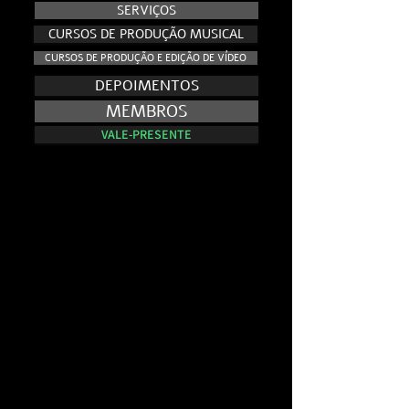
SERVIÇOS
CURSOS DE PRODUÇÃO MUSICAL
CURSOS DE PRODUÇÃO E EDIÇÃO DE VÍDEO
DEPOIMENTOS
MEMBROS
VALE-PRESENTE
NO AR - E.VISION RECORDS TV
NO AR - E.VISION RECORDS TV