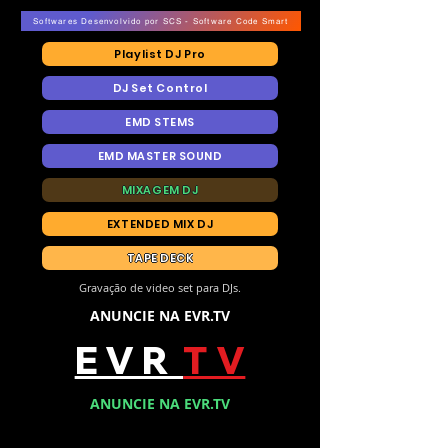
Softwares Desenvolvido por SCS - Software Code Smart
Playlist DJ Pro
DJ Set Control
EMD STEMS
EMD MASTER SOUND
MIXAGEM DJ
EXTENDED MIX DJ
TAPE DECK
Gravação de video set para DJs.
ANUNCIE NA EVR.TV
E V R
T V
ANUNCIE NA EVR.TV