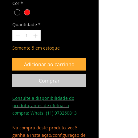
Cor
*
Quantidade
*
Somente 5 em estoque
Adicionar ao carrinho
Comprar
Consulte a disponibilidade do
produto, antes de efetuar a
compra: Whats: (11) 973260813
Na compra deste produto, você
ganha a instalação/configuração de