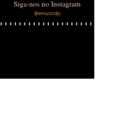
Siga-nos no Instagram
@emusicdjs
Load More
LOCALIZAÇÃO
Tatuapé São Paulo, SP