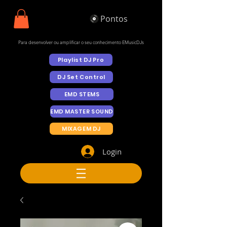
Pontos
Para desenvolver ou amplificar o seu conhecimento EMusicDJs
Playlist DJ Pro
DJ Set Control
EMD STEMS
EMD MASTER SOUND
MIXAGEM DJ
Login