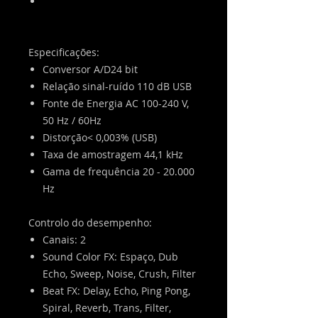
Guia rápido
Aviso de licença de software
Especificações:
Conversor A/D24 bit
Relação sinal-ruído 110 dB USB
Fonte de Energia AC 100-240 V,
50 Hz / 60Hz
Distorção< 0,003% (USB)
Taxa de amostragem 44,1 kHz
Gama de frequência 20 - 20.000
Hz
Controlo do desempenho:
Canais: 2
Sound Color FX: Espaço, Dub
Echo, Sweep, Noise, Crush, Filter
Beat FX: Delay, Echo, Ping Pong,
Spiral, Reverb, Trans, Filter,