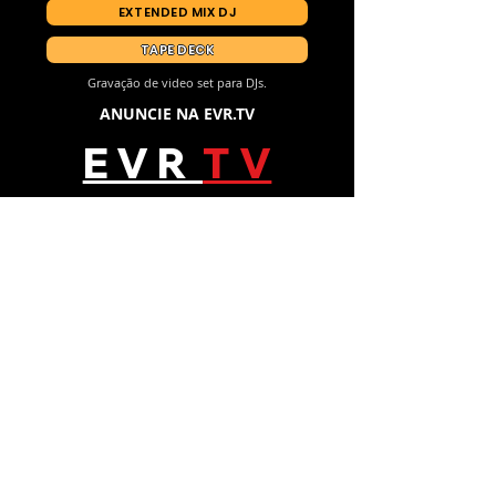
EXTENDED MIX DJ
TAPE DECK
Gravação de video set para DJs.
ANUNCIE NA EVR.TV
E V R
T V
ANUNCIE NA EVR.TV
Siga-nos no Instagram
@emusicdjs