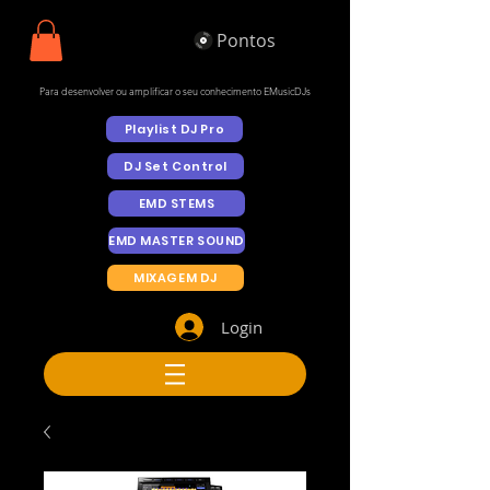
Pontos
Para desenvolver ou amplificar o seu conhecimento EMusicDJs
Playlist DJ Pro
DJ Set Control
EMD STEMS
EMD MASTER SOUND
MIXAGEM DJ
Login