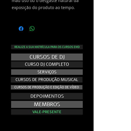
mau uso ou o desgaste natural da
exposição do produto ao tempo.
REALIZE A SUA MATRÍCULA PARA OS CURSOS EMD
CURSOS DE DJ
CURSO DJ COMPLETO
SERVIÇOS
CURSOS DE PRODUÇÃO MUSICAL
CURSOS DE PRODUÇÃO E EDIÇÃO DE VÍDEO
DEPOIMENTOS
MEMBROS
VALE-PRESENTE
NO AR - E.VISION RECORDS TV
NO AR - E.VISION RECORDS TV