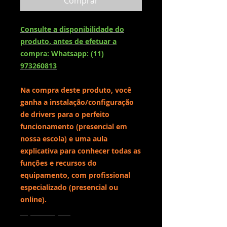
Comprar
Consulte a disponibilidade do
produto, antes de efetuar a
compra: Whatsapp: (11)
973260813
Na compra deste produto, você
ganha a instalação/configuração
de drivers para o perfeito
funcionamento (presencial em
nossa escola) e uma aula
explicativa para conhecer todas as
funções e recursos do
equipamento, com profissional
especializado (presencial ou
online).
Especificações
Principais características