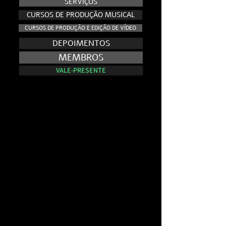
SERVIÇOS
CURSOS DE PRODUÇÃO MUSICAL
CURSOS DE PRODUÇÃO E EDIÇÃO DE VÍDEO
DEPOIMENTOS
MEMBROS
VALE-PRESENTE
NO AR - E.VISION RECORDS TV
NO AR - E.VISION RECORDS TV