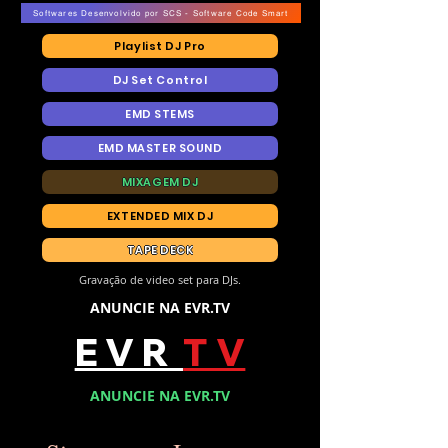
Softwares Desenvolvido por SCS - Software Code Smart
Playlist DJ Pro
DJ Set Control
EMD STEMS
EMD MASTER SOUND
MIXAGEM DJ
EXTENDED MIX DJ
TAPE DECK
Gravação de video set para DJs.
ANUNCIE NA EVR.TV
E V R
T V
ANUNCIE NA EVR.TV