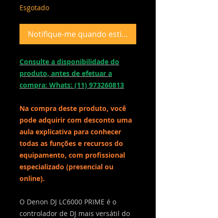
Esgotado
Notifique-me quando estiver disponível
Consulte a disponibilidade do
produto, antes de efetuar a
compra: Whats: (11) 973260813
Na compra deste produto, você
pode adquirir com desconto uma
aula explicativa para conhecer
todas as funções e recursos do
equipamento, com profissional
especializado (presencial ou
online).
O Denon DJ LC6000 PRIME é o
controlador de DJ mais versátil do