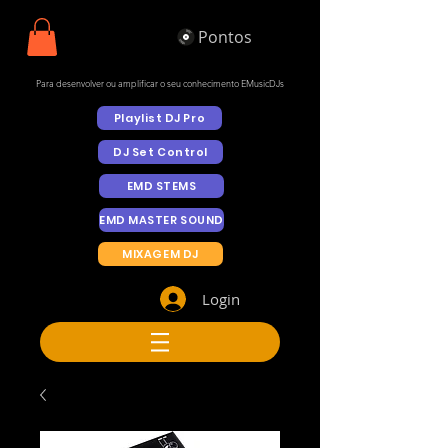
Pontos
Para desenvolver ou amplificar o seu conhecimento EMusicDJs
Playlist DJ Pro
DJ Set Control
EMD STEMS
EMD MASTER SOUND
MIXAGEM DJ
Login