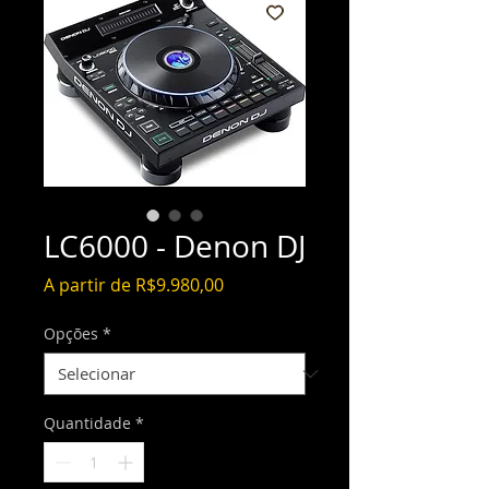
LC6000 - Denon DJ
Preço
A partir de
R$9.980,00
promocional
Opções
*
Quantidade
*