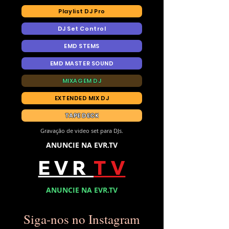
Playlist DJ Pro
DJ Set Control
EMD STEMS
EMD MASTER SOUND
MIXAGEM DJ
EXTENDED MIX DJ
TAPE DECK
Gravação de video set para DJs.
ANUNCIE NA EVR.TV
E V R
T V
ANUNCIE NA EVR.TV
Siga-nos no Instagram