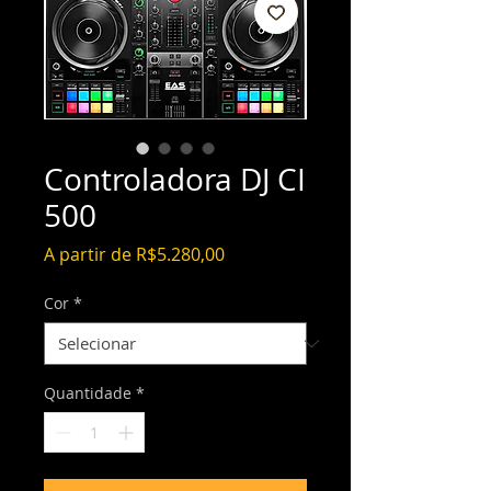
Controladora DJ CI
500
Preço
A partir de
R$5.280,00
promocional
Cor
*
Quantidade
*