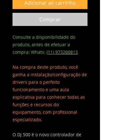
Adicionar ao carrinho
Comprar
Consulte a disponibilidade do
produto, antes de efetuar a
compra: Whats:
(11) 973260813
Na compra deste produto, você
ganha a instalação/configuração de
drivers para o perfeito
funcionamento e uma aula
explicativa para conhecer todas as
funções e recursos do
equipamento, com profissional
especializado.
O DJ 500 é o novo controlador de