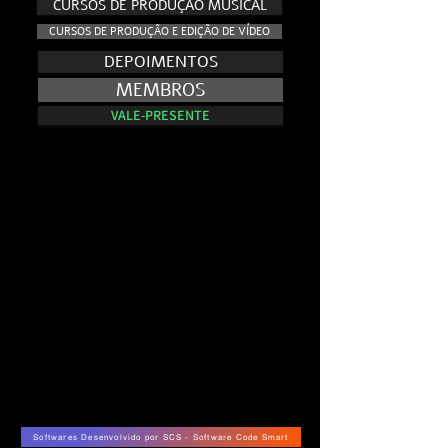
CURSOS DE PRODUÇÃO MUSICAL
CURSOS DE PRODUÇÃO E EDIÇÃO DE VÍDEO
DEPOIMENTOS
MEMBROS
VALE-PRESENTE
NO AR - E.VISION RECORDS TV
NO AR - E.VISION RECORDS TV
Softwares Desenvolvido por SCS - Software Code Smart