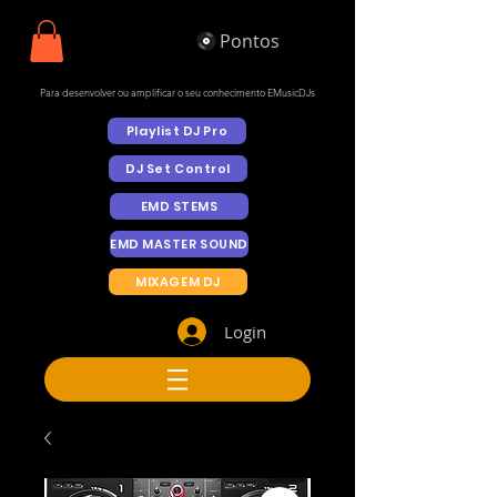
Pontos
Para desenvolver ou amplificar o seu conhecimento EMusicDJs
Playlist DJ Pro
DJ Set Control
EMD STEMS
EMD MASTER SOUND
MIXAGEM DJ
Login