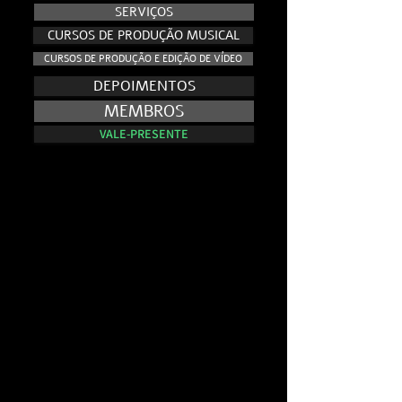
SERVIÇOS
CURSOS DE PRODUÇÃO MUSICAL
CURSOS DE PRODUÇÃO E EDIÇÃO DE VÍDEO
DEPOIMENTOS
MEMBROS
VALE-PRESENTE
NO AR - E.VISION RECORDS TV
NO AR - E.VISION RECORDS TV