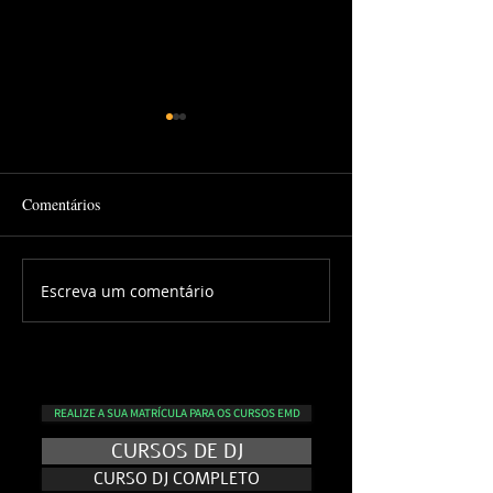
Comentários
Escreva um comentário
PlayList DJ no Formato
Workshop do VI
''M3U''
PRO
REALIZE A SUA MATRÍCULA PARA OS CURSOS EMD
CURSOS DE DJ
CURSO DJ COMPLETO