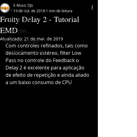
E Music DJs
Todos posts
14 de out. de 2018
1 min de leitura
Fruity Delay 2 - Tutorial
Tutorial EMD
EMD
Promoções
Atualizado:
21 de mai. de 2019
Sua comunidade
Com controles refinados, tais como 
Novidades para DJs
deslocamento estéreo, filter Low 
Pass no controle do Feedback o 
Delay 2 é excelente para aplicação 
de efeito de repetição e ainda aliado 
a um baixo consumo de CPU