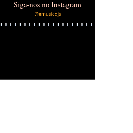
Siga-nos no Instagram
@emusicdjs
Load More
LOCALIZAÇÃO
Tatuapé São Paulo, SP