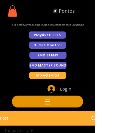
Pontos
Para desenvolver ou amplificar o seu conhecimento EMusicDJs
Playlist DJ Pro
DJ Set Control
EMD STEMS
EMD MASTER SOUND
MIXAGEM DJ
Login
Post
Todos posts