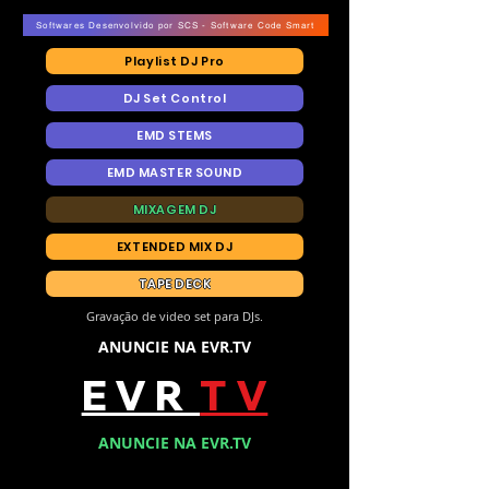
Softwares Desenvolvido por SCS - Software Code Smart
Playlist DJ Pro
DJ Set Control
EMD STEMS
EMD MASTER SOUND
MIXAGEM DJ
EXTENDED MIX DJ
TAPE DECK
Gravação de video set para DJs.
ANUNCIE NA EVR.TV
E V R
T V
ANUNCIE NA EVR.TV