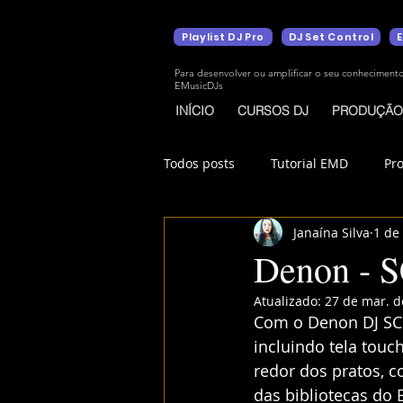
Playlist DJ Pro
DJ Set Control
Para desenvolver ou amplificar o seu conheciment
EMusicDJs
INÍCIO
CURSOS DJ
PRODUÇÃO
Todos posts
Tutorial EMD
Pr
Janaína Silva
1 de
Denon - 
Atualizado:
27 de mar. d
Com o Denon DJ SC6
incluindo tela touc
redor dos pratos, c
das bibliotecas do 