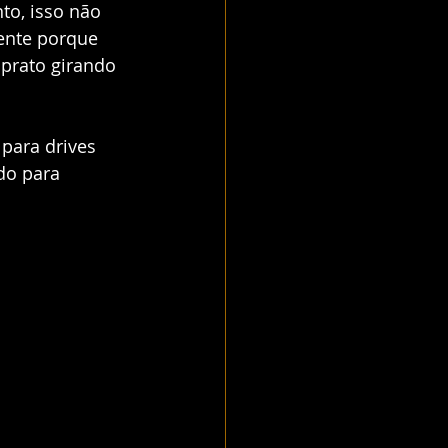
to, isso não 
ente porque 
prato girando 
para drives 
do para 