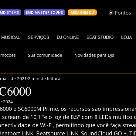
Pontos
EMD STEMS
EMD MASTER SOUND
MIXAGEM DJ
o
 MUSICAL
SERVIÇOS
DJ ONLINE
BEAT STUDIO
LOJA
omoções
Sua comunidade
Novidades para DJs
 mar. de 2021
2 min de leitura
SC6000
e 2024
000 e SC6000M Prime, os recursos são impressionan
h scream de 10,1 "e o jog de 8,5" com 8 LEDs multicol
onectividade de Wi-Fi, permitindo que você faça stre
Beatport LINK, Beatsource LINK, SoundCloud GO +, TID