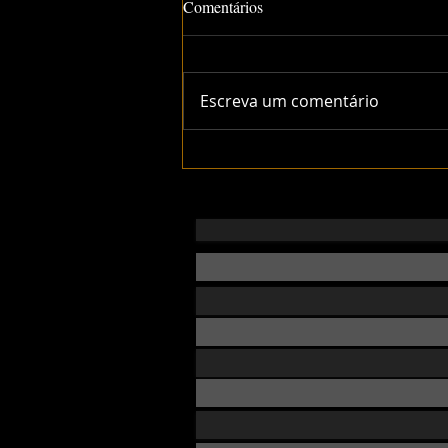
Comentários
Escreva um comentário
Knobs Coloridos para
Equipamentos de DJ: Estilo,
Organização e Mais Agilidade
nas Mixagens