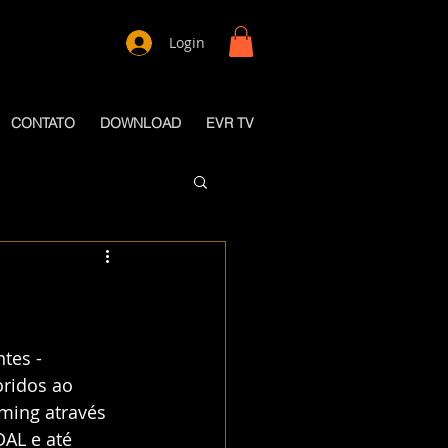
Login
CONTATO
DOWNLOAD
EVR TV
tes - 
oridos ao 
aming através 
AL e até 