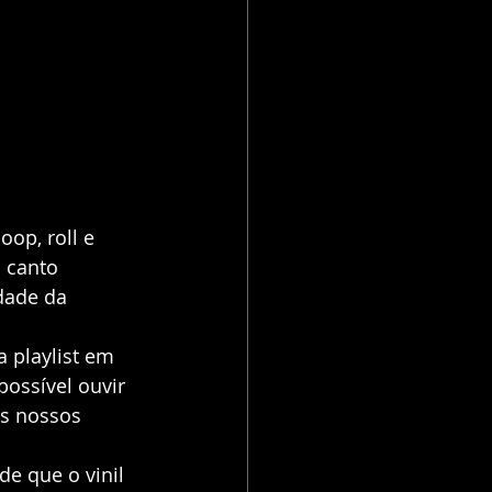
op, roll e 
 canto 
dade da 
 playlist em 
ossível ouvir 
os nossos 
e que o vinil 