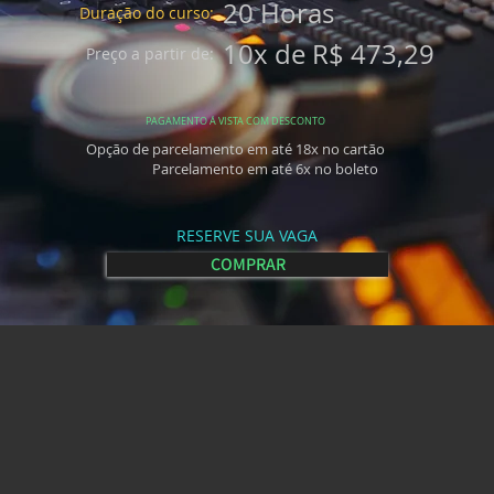
20 Horas
Duração do curso:
10x de R$ 473,29
Preço a partir de:
PAGAMENTO Á VISTA COM DESCONTO
Opção de parcelamento em até 18x no cartão
Parcelamento em até 6x no boleto
RESERVE SUA VAGA
COMPRAR