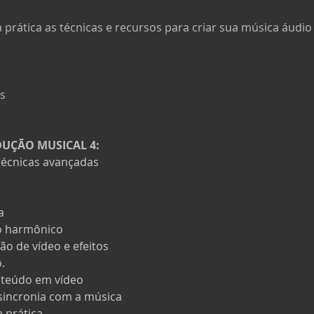
prática as técnicas e recursos para criar sua música áudio 
es
ODUÇÃO MUSICAL
 4
:
técnicas avançadas
a
o harmônico
ão de vídeo e efeitos
.
nteúdo em vídeo
sincronia com a música
 prática