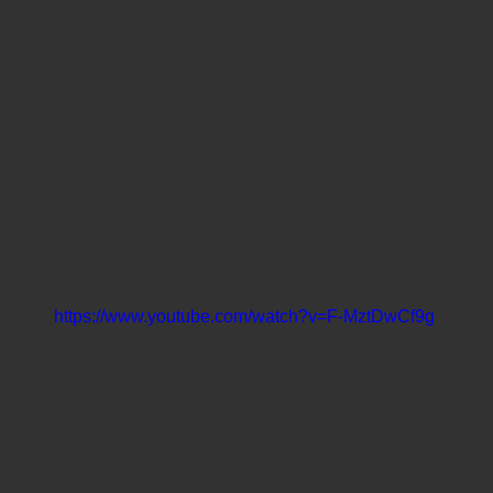
https://www.youtube.com/watch?v=F-MztDwCf9g