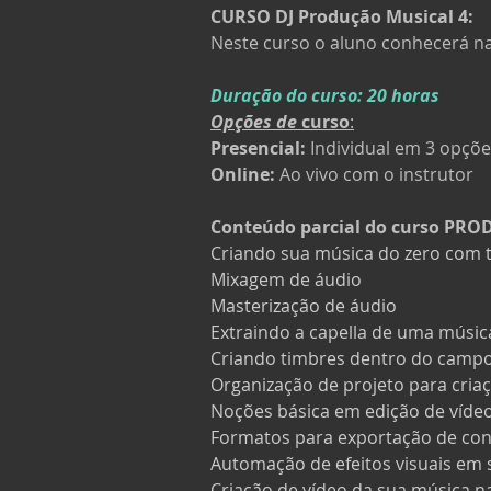
CURSO DJ Produção Musical 4:
Neste curso o aluno conhecerá na 
Duração do curso: 20 horas
Opções de 
curso
:
Presencial:
 Individual em 3 opçõ
Online: 
Ao vivo com o instrutor
Conteúdo parcial do curso PR
Criando sua música do zero com 
Mixagem de áudio
Masterização de áudio
Extraindo a capella de uma músic
Criando timbres dentro do camp
Organização de projeto para criaç
Noções básica em edição de vídeo
Formatos para exportação de co
Automação de efeitos visuais em 
Criação de vídeo da sua música na