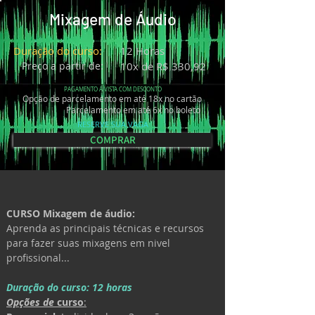
Mixagem de Áudio
Duração do curso:
12 Horas
Preço a partir de:
10x de R$ 330,92
PAGAMENTO Á VISTA COM DESCONTO
Opção de parcelamento em até 18x no cartão
Parcelamento em até 6x no boleto
RESERVE SUA VAGA
COMPRAR
CURSO Mixagem de áudio:
Aprenda as principais técnicas e recursos 
para fazer suas mixagens em nivel 
profissional...
Duração do curso: 12 horas
Opções de 
curso
: