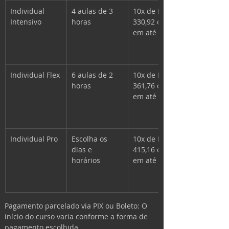
Individual 
4 aulas de 3 
10x de R$ 
Intensivo
horas 
330,92 opção 
em até 18x
Individual Flex
6 aulas de 2 
10x de R$ 
horas 
361,76 opção 
em até 18x
Individual Pro
Escolha os 
10x de R$ 
dias e 
415,16 opção 
horários 
em até 18x
Pagamento parcelado via PIX ou Boleto: O 
início do curso varia conforme a forma de 
pagamento escolhida.