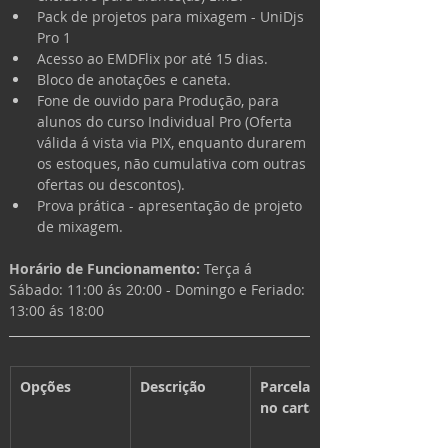
Pack de projetos para mixagem - UniDjs 
Pro 1
Acesso ao EMDFlix por até 15 dias.
Bloco de anotações e caneta.
Fone de ouvido para Produção, para 
alunos do curso Individual Pro (Oferta 
válida á vista via PIX, enquanto durarem 
os estoques, não cumulativa com outras 
ofertas ou descontos).
Prova prática - apresentação de projeto 
de mixagem.
Horário de Funcionamento: 
Terça á 
Sábado: 11:00 ás 20:00 - 
Domingo e Feriado: 
13:00 ás 18:00
Opções
Descrição
Parcelamento 
no cartão