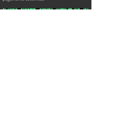
Mixagem de áudio
Comprar
https://www.youtube.com/watch?v=rQIUL3nK-
dM