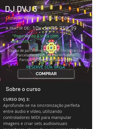
DJ DVJ 3
16 Horas
Duração do curso:
10x de R$ 359,39
A PARTIR DE:
"Pagamento à vista com
desconto."
Opção de parcelamento em até
18x no cartão
Parcelamento em até 24x no boleto
Parcelamento em até 24x via pix
RESERVE SUA VAGA
COMPRAR
Sobre o curso
CURSO DVJ 3:
Aprofunde-se na sincronização perfeita 
entre áudio e vídeo, utilizando 
controladores MIDI para manipular 
imagens e criar sets audiovisuais 