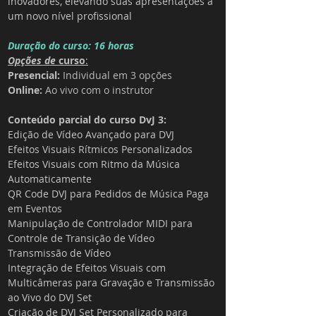
inovadores, elevando suas apresentações a 
um novo nível profissional
Duração do curso: 16 horas
Opções de 
curso
:
Presencial:
 Individual em 3 opções
Online: 
Ao vivo com o instrutor
Conteúdo parcial do curso DvJ 
3
:
Edição de Vídeo Avançado para DVJ
Efeitos Visuais Rítmicos Personalizados
Efeitos Visuais com Ritmo da Música 
Automaticamente
QR Code DVJ para Pedidos de Música Paga 
em Eventos
Manipulação de Controlador MIDI para 
Controle de Transição de Vídeo
Transmissão de Vídeo
Integração de Efeitos Visuais com 
Multicâmeras para Gravação e Transmissão 
ao Vivo do DVJ Set
Criação de DVJ Set Personalizado para 