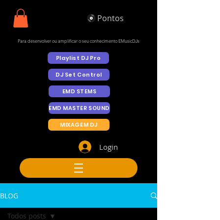
Pontos
Para desenvolver ou amplificar o seu conhecimento EMusicDJs
Playlist DJ Pro
DJ Set Control
EMD STEMS
EMD MASTER SOUND
MIXAGEM DJ
Login
BLOG
Todos posts