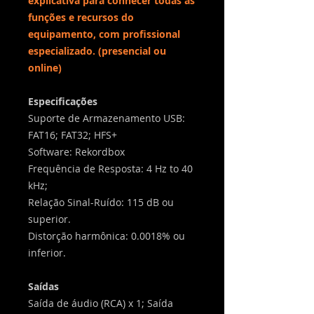
explicativa para conhecer todas as
funções e recursos do
equipamento, com profissional
especializado. (presencial ou
online)
Especificações
Suporte de Armazenamento USB:
FAT16; FAT32; HFS+
Software: Rekordbox
Frequência de Resposta: 4 Hz to 40
kHz;
Relação Sinal-Ruído: 115 dB ou
superior.
Distorção harmônica: 0.0018% ou
inferior.
Saídas
Saída de áudio (RCA) x 1; Saída