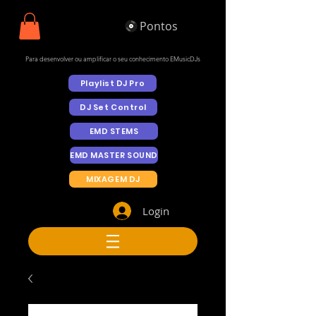
Pontos
Para desenvolver ou amplificar o seu conhecimento EMusicDJs
Playlist DJ Pro
DJ Set Control
EMD STEMS
EMD MASTER SOUND
MIXAGEM DJ
Login