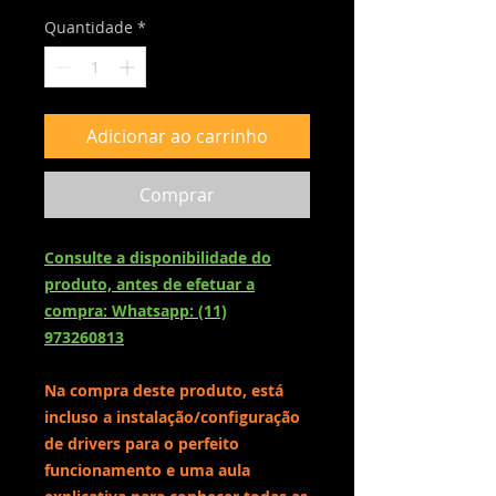
Quantidade
*
Adicionar ao carrinho
Comprar
Consulte a disponibilidade do
produto, antes de efetuar a
compra: Whatsapp: (11)
973260813
Na compra deste produto, está
incluso a instalação/configuração
de drivers para o perfeito
funcionamento e uma aula