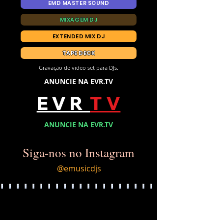
EMD MASTER SOUND
MIXAGEM DJ
EXTENDED MIX DJ
TAPE DECK
Gravação de video set para DJs.
ANUNCIE NA EVR.TV
E V R
T V
ANUNCIE NA EVR.TV
Siga-nos no Instagram
@emusicdjs