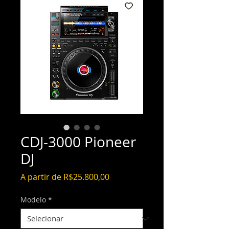
CDJ-3000 Pioneer
DJ
Preço
A partir de
R$25.800,00
promocional
Modelo
*